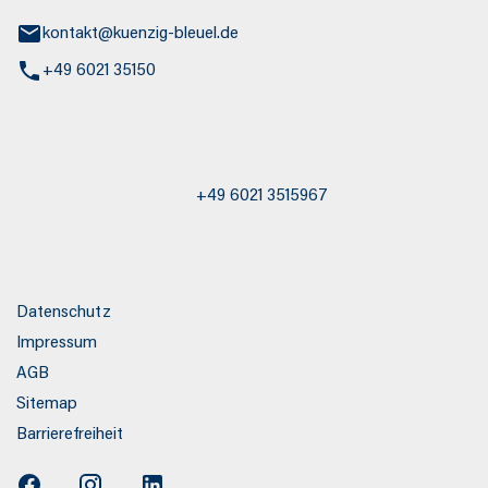
kontakt@kuenzig-bleuel.de
+49 6021 35150
st / Abschleppdienst
+49 6021 3515967
s
Datenschutz
Impressum
AGB
Sitemap
Barrierefreiheit