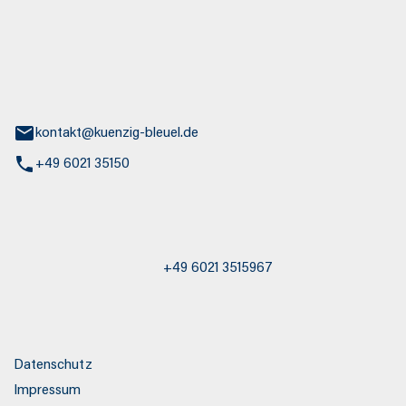
euel GmbH
aße 30
nburg
kontakt@kuenzig-bleuel.de
+49 6021 35150
st / Abschleppdienst
+49 6021 3515967
s
Datenschutz
Impressum