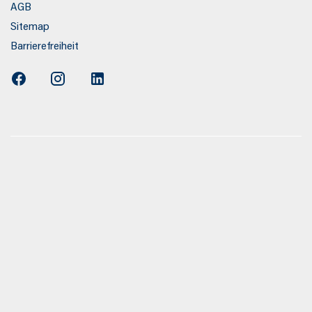
AGB
Sitemap
Barrierefreiheit
Verbrauchs-und Emissionswerte wurden nach den gesetzlich
ssverfahren ermittelt. Am 1. Januar 2022 hat der WLTP-
Prüfzyklus vollständig ersetzt, sodass für nach diesem
migte Fahrzeuge keine NEFZ-Werte vorliegen. Die Angaben
auf ein einzelnes Fahrzeug und sind nicht Bestandteil des
ienen allein Vergleichszwecken zwischen den
zeugtypen. Zusatzausstattungen und Zubehör (Anbauteile,
können relevante Fahrzeugparameter, wie z. B. Gewicht,