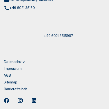
+49 6021 35150
st / Abschleppdienst
+49 6021 3515967
s
Datenschutz
Impressum
AGB
Sitemap
Barrierefreiheit