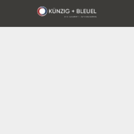
(95
-Angebot¹