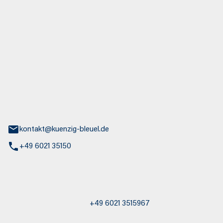
euel GmbH
aße 30
nburg
kontakt@kuenzig-bleuel.de
+49 6021 35150
st / Abschleppdienst
+49 6021 3515967