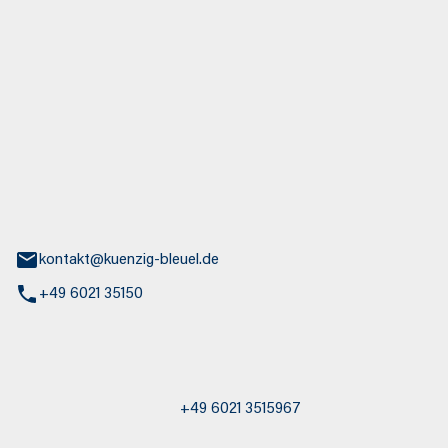
euel GmbH
aße 30
nburg
kontakt@kuenzig-bleuel.de
+49 6021 35150
st / Abschleppdienst
+49 6021 3515967