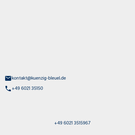
euel GmbH
aße 30
nburg
kontakt@kuenzig-bleuel.de
+49 6021 35150
st / Abschleppdienst
+49 6021 3515967