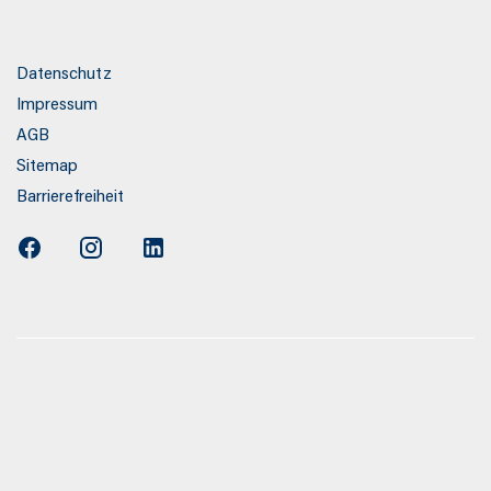
s
Datenschutz
Impressum
AGB
Sitemap
Barrierefreiheit
Verbrauchs-und Emissionswerte wurden nach den gesetzlich
ssverfahren ermittelt. Am 1. Januar 2022 hat der WLTP-
Prüfzyklus vollständig ersetzt, sodass für nach diesem
migte Fahrzeuge keine NEFZ-Werte vorliegen. Die Angaben