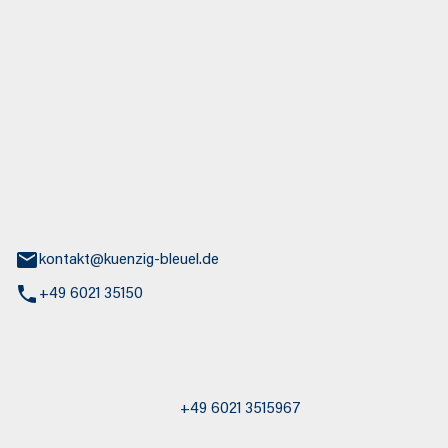
euel GmbH
aße 30
nburg
kontakt@kuenzig-bleuel.de
+49 6021 35150
st / Abschleppdienst
+49 6021 3515967