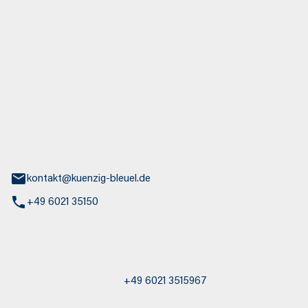
euel GmbH
aße 30
nburg
kontakt@kuenzig-bleuel.de
+49 6021 35150
st / Abschleppdienst
+49 6021 3515967