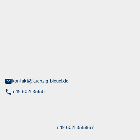
euel GmbH
aße 30
nburg
kontakt@kuenzig-bleuel.de
+49 6021 35150
st / Abschleppdienst
+49 6021 3515967