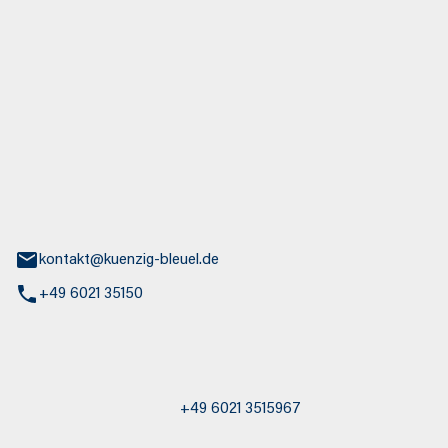
euel GmbH
aße 30
nburg
kontakt@kuenzig-bleuel.de
+49 6021 35150
st / Abschleppdienst
+49 6021 3515967