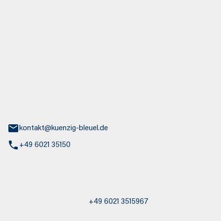
euel GmbH
aße 30
nburg
kontakt@kuenzig-bleuel.de
+49 6021 35150
st / Abschleppdienst
+49 6021 3515967