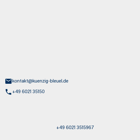
euel GmbH
aße 30
nburg
kontakt@kuenzig-bleuel.de
+49 6021 35150
st / Abschleppdienst
+49 6021 3515967