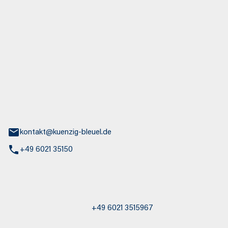
euel GmbH
aße 30
nburg
kontakt@kuenzig-bleuel.de
+49 6021 35150
st / Abschleppdienst
+49 6021 3515967