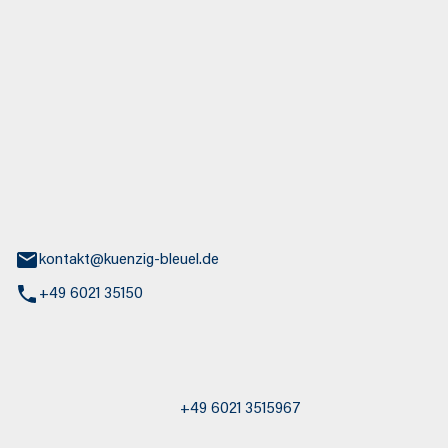
euel GmbH
aße 30
nburg
kontakt@kuenzig-bleuel.de
+49 6021 35150
st / Abschleppdienst
+49 6021 3515967