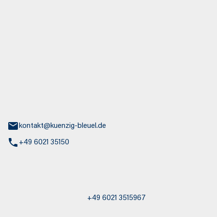
euel GmbH
aße 30
nburg
kontakt@kuenzig-bleuel.de
+49 6021 35150
st / Abschleppdienst
+49 6021 3515967